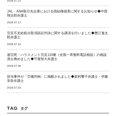
2026.07.21
JAL・ANA取引先企業における団結権侵害に関するお知らせ◆中西
翔太郎弁護士
2026.07.17
労災不支給処分取消訴訟判決に関する講演を行いました◆蟹江鬼太
郎弁護士
2026.07.10
過労死・ハラスメント労災110番（全国一斉無料電話相談）の相談
員を務めました◆守屋智大弁護士
2026.07.06
担当事件が「労働判例」に掲載されました◆新村響子弁護士・伊藤
安奈弁護士
2026.07.02
TAG
タグ