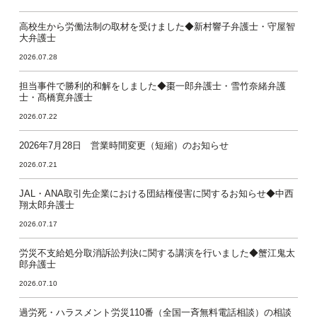
高校生から労働法制の取材を受けました◆新村響子弁護士・守屋智
大弁護士
2026.07.28
担当事件で勝利的和解をしました◆棗一郎弁護士・雪竹奈緒弁護
士・髙橋寛弁護士
2026.07.22
2026年7月28日 営業時間変更（短縮）のお知らせ
2026.07.21
JAL・ANA取引先企業における団結権侵害に関するお知らせ◆中西
翔太郎弁護士
2026.07.17
労災不支給処分取消訴訟判決に関する講演を行いました◆蟹江鬼太
郎弁護士
2026.07.10
過労死・ハラスメント労災110番（全国一斉無料電話相談）の相談