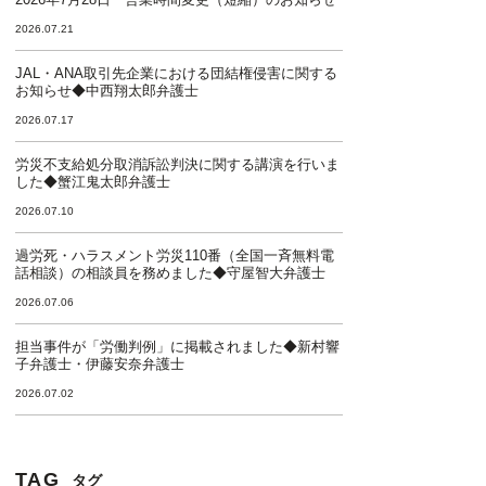
2026.07.21
JAL・ANA取引先企業における団結権侵害に関する
お知らせ◆中西翔太郎弁護士
2026.07.17
労災不支給処分取消訴訟判決に関する講演を行いま
した◆蟹江鬼太郎弁護士
2026.07.10
過労死・ハラスメント労災110番（全国一斉無料電
話相談）の相談員を務めました◆守屋智大弁護士
2026.07.06
担当事件が「労働判例」に掲載されました◆新村響
子弁護士・伊藤安奈弁護士
2026.07.02
TAG
タグ