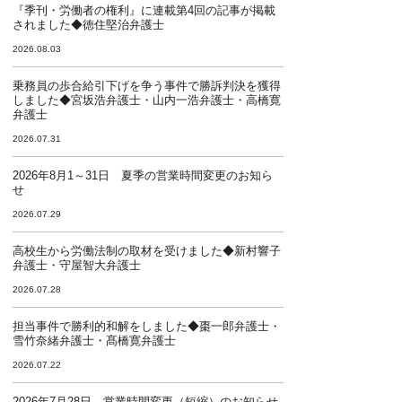
『季刊・労働者の権利』に連載第4回の記事が掲載
されました◆徳住堅治弁護士
2026.08.03
乗務員の歩合給引下げを争う事件で勝訴判決を獲得
しました◆宮坂浩弁護士・山内一浩弁護士・高橋寛
弁護士
2026.07.31
2026年8月1～31日 夏季の営業時間変更のお知ら
せ
2026.07.29
高校生から労働法制の取材を受けました◆新村響子
弁護士・守屋智大弁護士
2026.07.28
担当事件で勝利的和解をしました◆棗一郎弁護士・
雪竹奈緒弁護士・髙橋寛弁護士
2026.07.22
2026年7月28日 営業時間変更（短縮）のお知らせ