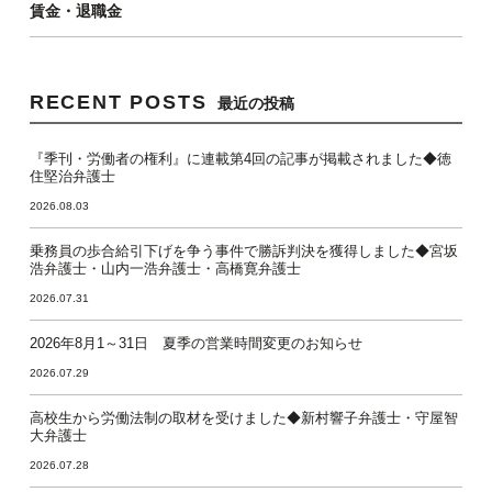
賃金・退職金
RECENT POSTS
最近の投稿
『季刊・労働者の権利』に連載第4回の記事が掲載されました◆徳
住堅治弁護士
2026.08.03
乗務員の歩合給引下げを争う事件で勝訴判決を獲得しました◆宮坂
浩弁護士・山内一浩弁護士・高橋寛弁護士
2026.07.31
2026年8月1～31日 夏季の営業時間変更のお知らせ
2026.07.29
高校生から労働法制の取材を受けました◆新村響子弁護士・守屋智
大弁護士
2026.07.28