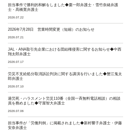
担当事件で勝利的和解をしました◆棗一郎弁護士・雪竹奈緒弁護
士・髙橋寛弁護士
2026.07.22
2026年7月28日 営業時間変更（短縮）のお知らせ
2026.07.21
JAL・ANA取引先企業における団結権侵害に関するお知らせ◆中西
翔太郎弁護士
2026.07.17
労災不支給処分取消訴訟判決に関する講演を行いました◆蟹江鬼太
郎弁護士
2026.07.10
過労死・ハラスメント労災110番（全国一斉無料電話相談）の相談
員を務めました◆守屋智大弁護士
2026.07.06
担当事件が「労働判例」に掲載されました◆新村響子弁護士・伊藤
安奈弁護士