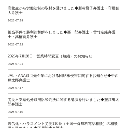
高校生から労働法制の取材を受けました◆新村響子弁護士・守屋智
大弁護士
2026.07.28
担当事件で勝利的和解をしました◆棗一郎弁護士・雪竹奈緒弁護
士・髙橋寛弁護士
2026.07.22
2026年7月28日 営業時間変更（短縮）のお知らせ
2026.07.21
JAL・ANA取引先企業における団結権侵害に関するお知らせ◆中西
翔太郎弁護士
2026.07.17
労災不支給処分取消訴訟判決に関する講演を行いました◆蟹江鬼太
郎弁護士
2026.07.10
過労死・ハラスメント労災110番（全国一斉無料電話相談）の相談