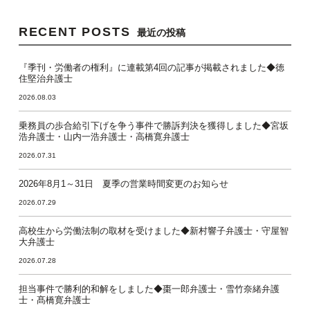
RECENT POSTS
最近の投稿
『季刊・労働者の権利』に連載第4回の記事が掲載されました◆徳
住堅治弁護士
2026.08.03
乗務員の歩合給引下げを争う事件で勝訴判決を獲得しました◆宮坂
浩弁護士・山内一浩弁護士・高橋寛弁護士
2026.07.31
2026年8月1～31日 夏季の営業時間変更のお知らせ
2026.07.29
高校生から労働法制の取材を受けました◆新村響子弁護士・守屋智
大弁護士
2026.07.28
担当事件で勝利的和解をしました◆棗一郎弁護士・雪竹奈緒弁護
士・髙橋寛弁護士