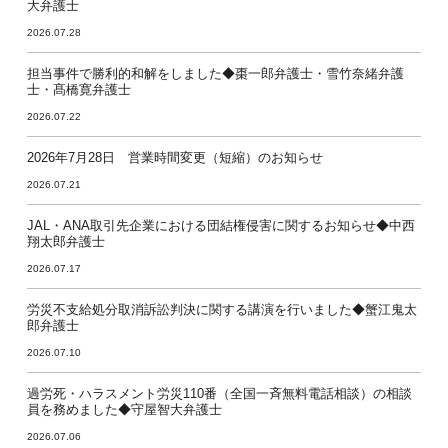
大弁護士
2026.07.28
担当事件で勝利的和解をしました◆棗一郎弁護士・雪竹奈緒弁護
士・髙橋寛弁護士
2026.07.22
2026年7月28日 営業時間変更（短縮）のお知らせ
2026.07.21
JAL・ANA取引先企業における団結権侵害に関するお知らせ◆中西
翔太郎弁護士
2026.07.17
労災不支給処分取消訴訟判決に関する講演を行いました◆蟹江鬼太
郎弁護士
2026.07.10
過労死・ハラスメント労災110番（全国一斉無料電話相談）の相談
員を務めました◆守屋智大弁護士
2026.07.06