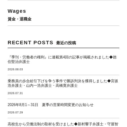
Wages
賃金・退職金
RECENT POSTS
最近の投稿
『季刊・労働者の権利』に連載第4回の記事が掲載されました◆徳
住堅治弁護士
2026.08.03
乗務員の歩合給引下げを争う事件で勝訴判決を獲得しました◆宮坂
浩弁護士・山内一浩弁護士・高橋寛弁護士
2026.07.31
2026年8月1～31日 夏季の営業時間変更のお知らせ
2026.07.29
高校生から労働法制の取材を受けました◆新村響子弁護士・守屋智