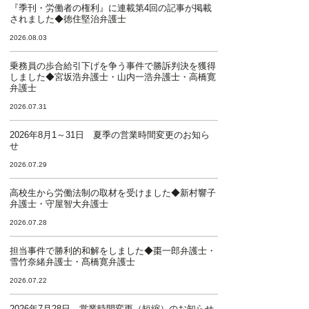
『季刊・労働者の権利』に連載第4回の記事が掲載
されました◆徳住堅治弁護士
2026.08.03
乗務員の歩合給引下げを争う事件で勝訴判決を獲得
しました◆宮坂浩弁護士・山内一浩弁護士・高橋寛
弁護士
2026.07.31
2026年8月1～31日 夏季の営業時間変更のお知ら
せ
2026.07.29
高校生から労働法制の取材を受けました◆新村響子
弁護士・守屋智大弁護士
2026.07.28
担当事件で勝利的和解をしました◆棗一郎弁護士・
雪竹奈緒弁護士・髙橋寛弁護士
2026.07.22
2026年7月28日 営業時間変更（短縮）のお知らせ