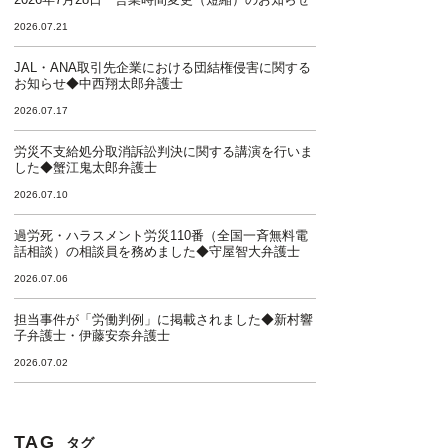
2026.07.21
JAL・ANA取引先企業における団結権侵害に関する
お知らせ◆中西翔太郎弁護士
2026.07.17
労災不支給処分取消訴訟判決に関する講演を行いま
した◆蟹江鬼太郎弁護士
2026.07.10
過労死・ハラスメント労災110番（全国一斉無料電
話相談）の相談員を務めました◆守屋智大弁護士
2026.07.06
担当事件が「労働判例」に掲載されました◆新村響
子弁護士・伊藤安奈弁護士
2026.07.02
TAG
タグ