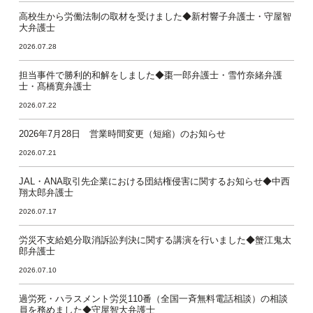
高校生から労働法制の取材を受けました◆新村響子弁護士・守屋智
大弁護士
2026.07.28
担当事件で勝利的和解をしました◆棗一郎弁護士・雪竹奈緒弁護
士・髙橋寛弁護士
2026.07.22
2026年7月28日 営業時間変更（短縮）のお知らせ
2026.07.21
JAL・ANA取引先企業における団結権侵害に関するお知らせ◆中西
翔太郎弁護士
2026.07.17
労災不支給処分取消訴訟判決に関する講演を行いました◆蟹江鬼太
郎弁護士
2026.07.10
過労死・ハラスメント労災110番（全国一斉無料電話相談）の相談
員を務めました◆守屋智大弁護士